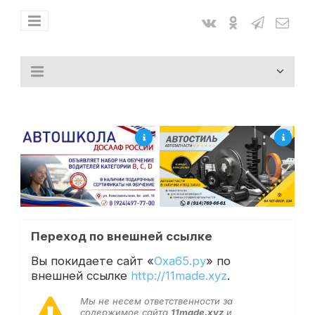
Переход по внешней ссылке
Вы покидаете сайт «
Оха65.ру
» по
внешней ссылке
http://11made.xyz
.
Мы не несем ответственности за
содержимое сайта
11made.xyz
и