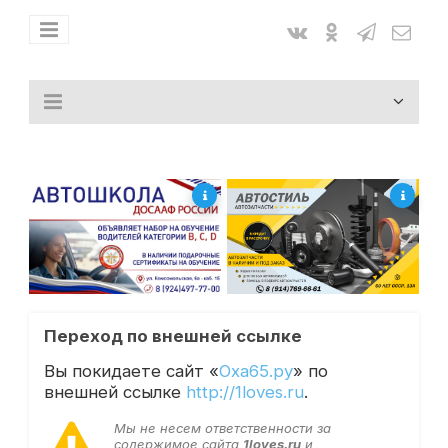
Переход по внешней ссылке
Вы покидаете сайт «
Оха65.ру
» по
внешней ссылке
http://1loves.ru
.
Мы не несем ответственности за
содержимое сайта
1loves.ru
и