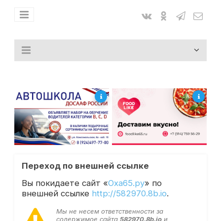
Переход по внешней ссылке
Вы покидаете сайт «
Оха65.ру
» по
внешней ссылке
http://582970.8b.io
.
Мы не несем ответственности за
содержимое сайта
582970.8b.io
и