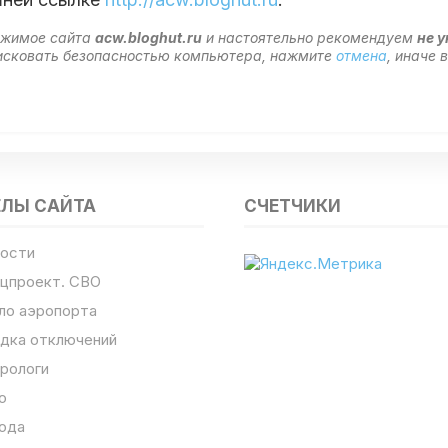
ержимое сайта
acw.bloghut.ru
и настоятельно рекомендуем
не 
 рисковать безопасностью компьютера, нажмите
отмена
, иначе
ЕЛЫ САЙТА
СЧЕТЧИКИ
ости
цпроект. СВО
ло аэропорта
дка отключений
рологи
о
ода