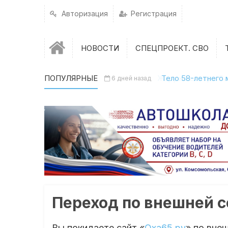
Авторизация
Регистрация
НОВОСТИ
СПЕЦПРОЕКТ. СВО
ПОПУЛЯРНЫЕ
Жару на севере Са
Тело 58-летнего 
6 дней назад
4 дня назад
Переход по внешней 
Вы покидаете сайт «
Оха65.ру
» по вне