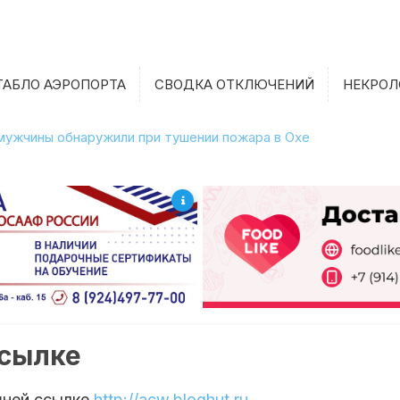
ТАБЛО АЭРОПОРТА
СВОДКА ОТКЛЮЧЕНИЙ
НЕКРОЛ
халина сменят дожди и похолодание
мужчины обнаружили при тушении пожара в Охе
ссылке
шней ссылке
http://acw.bloghut.ru
.