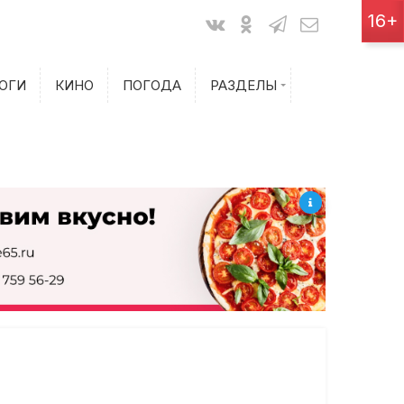
Показания счетчиков
16+
Билеты на самолет
ОГИ
КИНО
ПОГОДА
РАЗДЕЛЫ
Билеты на поезд