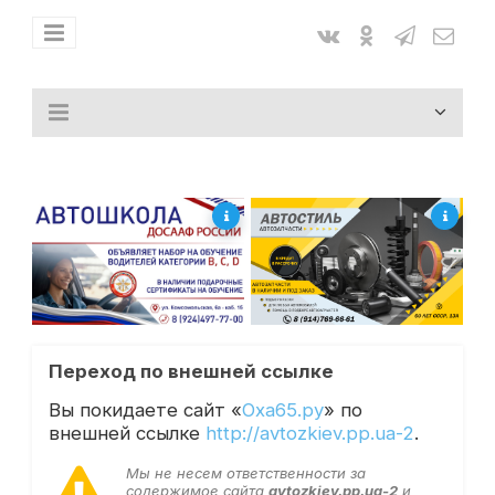
Переход по внешней ссылке
Вы покидаете сайт «
Оха65.ру
» по
внешней ссылке
http://avtozkiev.pp.ua-2
.
Мы не несем ответственности за
содержимое сайта
avtozkiev.pp.ua-2
и