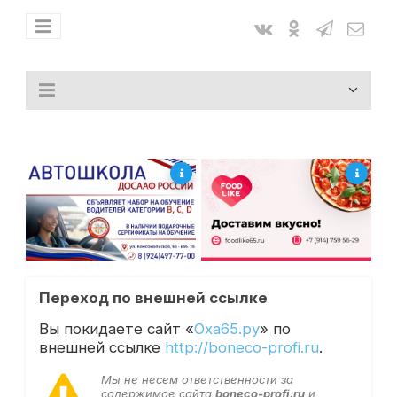
Переход по внешней ссылке
Вы покидаете сайт «
Оха65.ру
» по
внешней ссылке
http://boneco-profi.ru
.
Мы не несем ответственности за
содержимое сайта
boneco-profi.ru
и