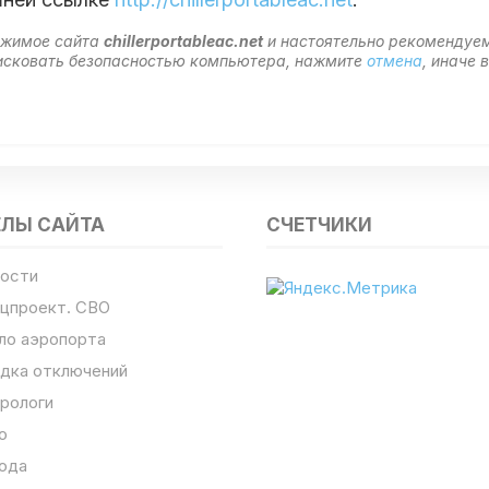
ержимое сайта
chillerportableac.net
и настоятельно рекомендуе
 рисковать безопасностью компьютера, нажмите
отмена
, иначе
ЕЛЫ САЙТА
СЧЕТЧИКИ
ости
цпроект. СВО
ло аэропорта
дка отключений
рологи
о
ода