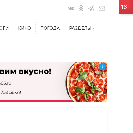
Показания счетчиков
16+
Билеты на самолет
ОГИ
КИНО
ПОГОДА
РАЗДЕЛЫ
Билеты на поезд