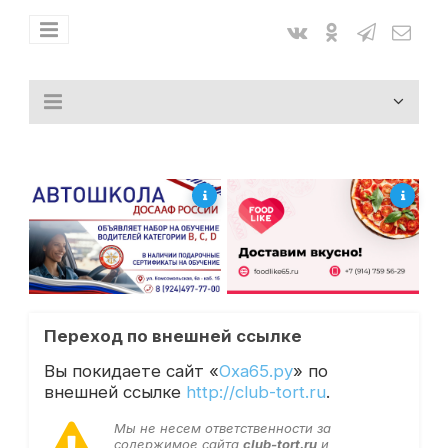
Переход по внешней ссылке
Вы покидаете сайт «
Оха65.ру
» по
внешней ссылке
http://club-tort.ru
.
Мы не несем ответственности за
содержимое сайта
club-tort.ru
и