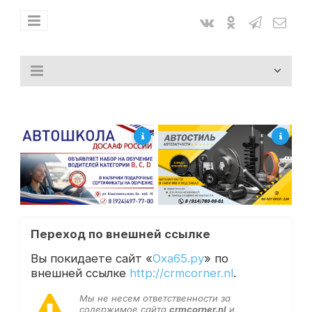
Переход по внешней ссылке
Вы покидаете сайт «
Оха65.ру
» по
внешней ссылке
http://crmcorner.nl
.
Мы не несем ответственности за
содержимое сайта
crmcorner.nl
и