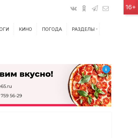
Показания счетчиков
16+
Билеты на самолет
ОГИ
КИНО
ПОГОДА
РАЗДЕЛЫ
Билеты на поезд