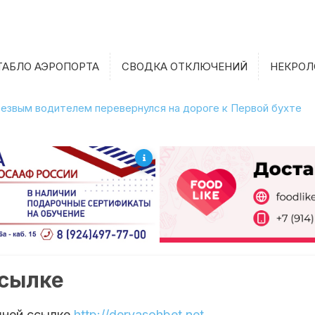
ТАБЛО АЭРОПОРТА
СВОДКА ОТКЛЮЧЕНИЙ
НЕКРОЛ
етрезвым водителем перевернулся на дороге к Первой бухте
ссылке
шней ссылке
http://deryasohbet.net
.