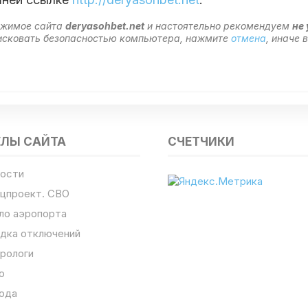
ержимое сайта
deryasohbet.net
и настоятельно рекомендуем
не
 рисковать безопасностью компьютера, нажмите
отмена
, иначе
ЕЛЫ САЙТА
СЧЕТЧИКИ
ости
цпроект. СВО
ло аэропорта
дка отключений
рологи
о
ода