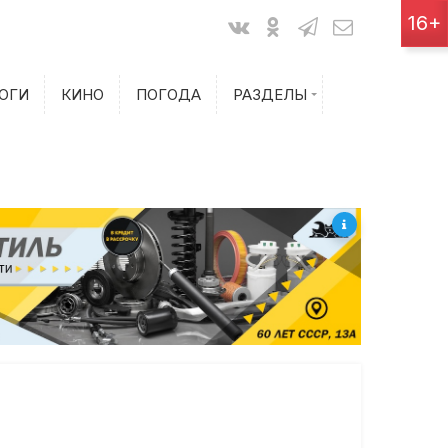
Показания счетчиков
16+
Билеты на самолет
ОГИ
КИНО
ПОГОДА
РАЗДЕЛЫ
Билеты на поезд