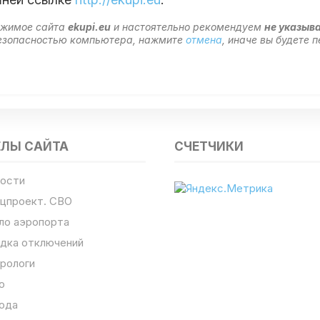
ержимое сайта
ekupi.eu
и настоятельно рекомендуем
не указыв
 безопасностью компьютера, нажмите
отмена
, иначе вы будете
ЕЛЫ САЙТА
СЧЕТЧИКИ
ости
цпроект. СВО
ло аэропорта
дка отключений
рологи
о
ода