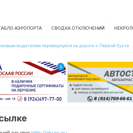
ТАБЛО АЭРОПОРТА
СВОДКА ОТКЛЮЧЕНИЙ
НЕКРОЛ
етрезвым водителем перевернулся на дороге к Первой бухте
ссылке
шней ссылке
http://ekupi.eu
.