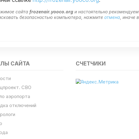
ержимое сайта
frozenair.yooco.org
и настоятельно рекомендуе
 рисковать безопасностью компьютера, нажмите
отмена
, иначе
ЕЛЫ САЙТА
СЧЕТЧИКИ
ости
цпроект. СВО
ло аэропорта
дка отключений
рологи
о
ода