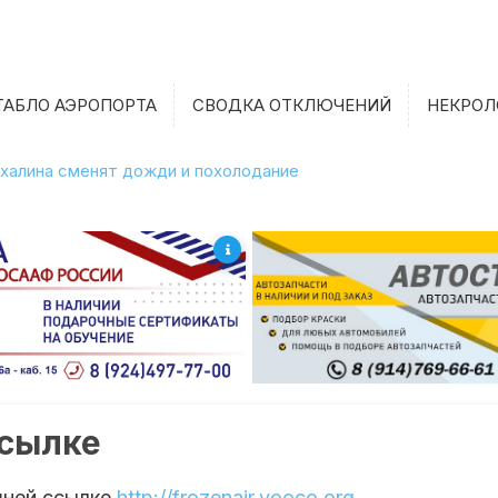
ТАБЛО АЭРОПОРТА
СВОДКА ОТКЛЮЧЕНИЙ
НЕКРОЛ
халина сменят дожди и похолодание
ссылке
шней ссылке
http://frozenair.yooco.org
.