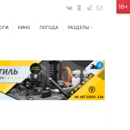
Показания счетчиков
16+
Билеты на самолет
ОГИ
КИНО
ПОГОДА
РАЗДЕЛЫ
Билеты на поезд