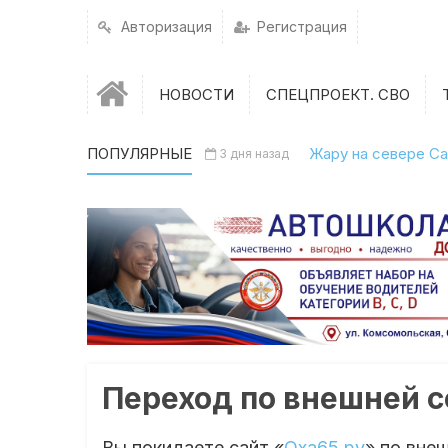
Авторизация
Регистрация
НОВОСТИ
СПЕЦПРОЕКТ. СВО
ПОПУЛЯРНЫЕ
Жару на севере Са
3 дня назад
Переход по внешней 
Вы покидаете сайт «
Оха65.ру
» по вне