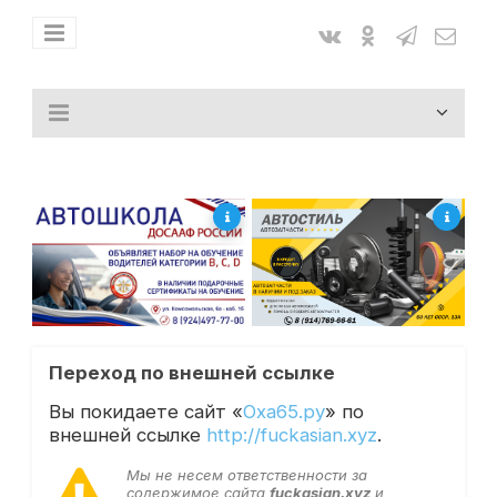
Переход по внешней ссылке
Вы покидаете сайт «
Оха65.ру
» по
внешней ссылке
http://fuckasian.xyz
.
Мы не несем ответственности за
содержимое сайта
fuckasian.xyz
и