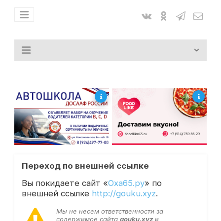
Переход по внешней ссылке
Вы покидаете сайт «
Оха65.ру
» по
внешней ссылке
http://gouku.xyz
.
Мы не несем ответственности за
содержимое сайта
gouku.xyz
и