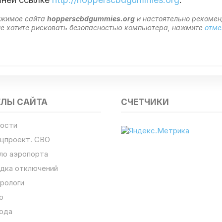
ержимое сайта
hopperscbdgummies.org
и настоятельно рекоме
 не хотите рисковать безопасностью компьютера, нажмите
отме
ЕЛЫ САЙТА
СЧЕТЧИКИ
ости
цпроект. СВО
ло аэропорта
дка отключений
рологи
о
ода