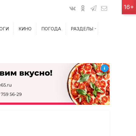
Показания счетчиков
16+
Билеты на самолет
ОГИ
КИНО
ПОГОДА
РАЗДЕЛЫ
Билеты на поезд