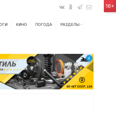
Показания счетчиков
16+
Билеты на самолет
ОГИ
КИНО
ПОГОДА
РАЗДЕЛЫ
Билеты на поезд