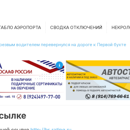
ТАБЛО АЭРОПОРТА
СВОДКА ОТКЛЮЧЕНИЙ
НЕКРОЛ
етрезвым водителем перевернулся на дороге к Первой бухте
ссылке
шней ссылке
http://hr-rating.ru
.