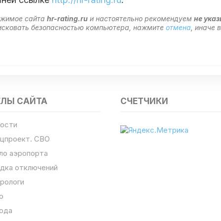
ержимое сайта
hr-rating.ru
и настоятельно рекомендуем
не ука
 рисковать безопасностью компьютера, нажмите
отмена
, иначе
ЕЛЫ САЙТА
СЧЕТЧИКИ
ости
цпроект. СВО
ло аэропорта
дка отключений
рологи
о
ода