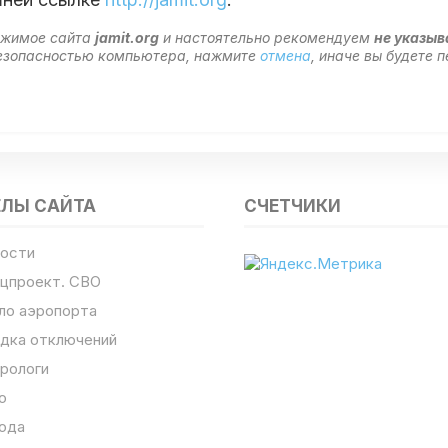
ержимое сайта
jamit.org
и настоятельно рекомендуем
не указыв
 безопасностью компьютера, нажмите
отмена
, иначе вы будете
ЕЛЫ САЙТА
СЧЕТЧИКИ
ости
цпроект. СВО
ло аэропорта
дка отключений
рологи
о
ода