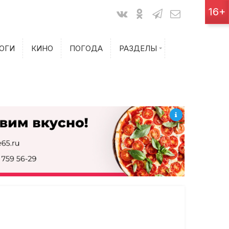
Показания счетчиков
16+
Билеты на самолет
ОГИ
КИНО
ПОГОДА
РАЗДЕЛЫ
Билеты на поезд