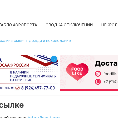
ТАБЛО АЭРОПОРТА
СВОДКА ОТКЛЮЧЕНИЙ
НЕКРОЛ
халина сменят дожди и похолодание
ссылке
шней ссылке
http://jamit.org
.