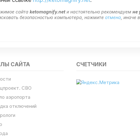
ержимое сайта
ketomagnify.net
и настоятельно рекомендуем
не 
 рисковать безопасностью компьютера, нажмите
отмена
, иначе
ЕЛЫ САЙТА
СЧЕТЧИКИ
ости
цпроект. СВО
ло аэропорта
дка отключений
рологи
о
ода