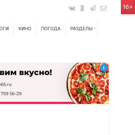
Показания счетчиков
16+
Билеты на самолет
ОГИ
КИНО
ПОГОДА
РАЗДЕЛЫ
Билеты на поезд