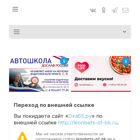
Переход по внешней ссылке
Вы покидаете сайт «
Оха65.ру
» по
внешней ссылке
http://leonbets-of-bk.ru
.
Мы не несем ответственности за
содержимое сайта
leonbets-of-bk.ru
и