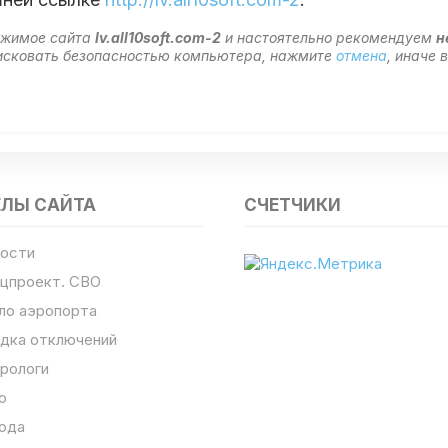
ержимое сайта
lv.all10soft.com-2
и настоятельно рекомендуем
н
 рисковать безопасностью компьютера, нажмите
отмена
, иначе
ЕЛЫ САЙТА
СЧЕТЧИКИ
ости
цпроект. СВО
ло аэропорта
дка отключений
рологи
о
ода