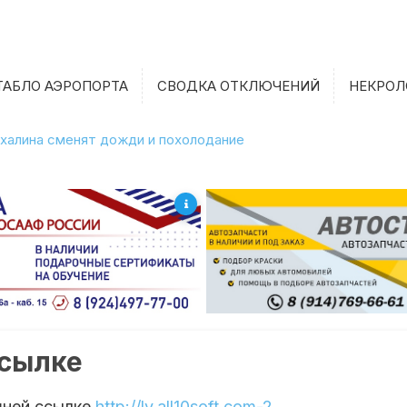
ТАБЛО АЭРОПОРТА
СВОДКА ОТКЛЮЧЕНИЙ
НЕКРОЛ
халина сменят дожди и похолодание
ссылке
шней ссылке
http://lv.all10soft.com-2
.