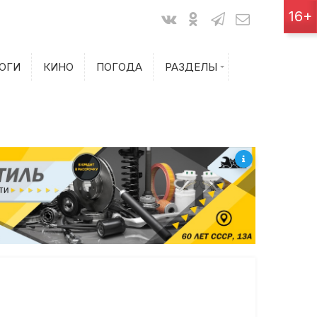
Показания счетчиков
16+
Билеты на самолет
ОГИ
КИНО
ПОГОДА
РАЗДЕЛЫ
Билеты на поезд