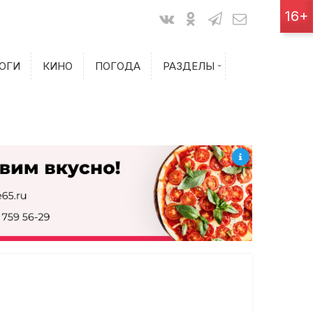
Показания счетчиков
16+
Билеты на самолет
ОГИ
КИНО
ПОГОДА
РАЗДЕЛЫ
Билеты на поезд