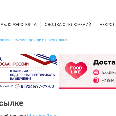
ТАБЛО АЭРОПОРТА
СВОДКА ОТКЛЮЧЕНИЙ
НЕКРОЛ
халина сменят дожди и похолодание
ссылке
шней ссылке
http://me3a.at
.