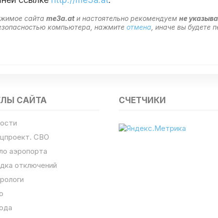
ержимое сайта
me3a.at
и настоятельно рекомендуем
не указыва
 безопасностью компьютера, нажмите
отмена
, иначе вы будете
ЕЛЫ САЙТА
СЧЕТЧИКИ
ости
цпроект. СВО
ло аэропорта
дка отключений
рологи
о
ода