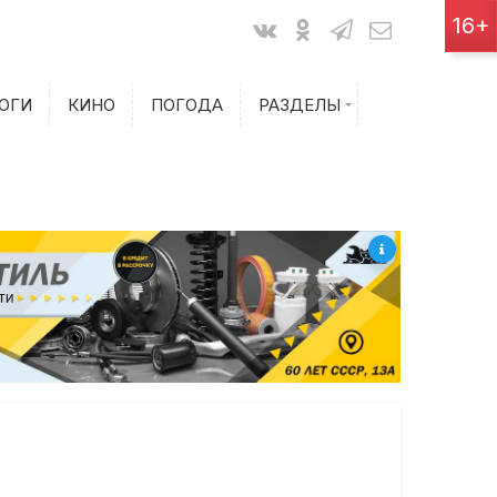
Показания счетчиков
16+
Билеты на самолет
ОГИ
КИНО
ПОГОДА
РАЗДЕЛЫ
Билеты на поезд