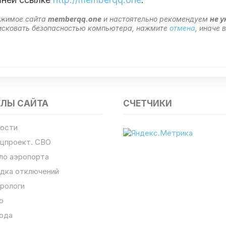
ержимое сайта
memberqq.one
и настоятельно рекомендуем
не у
 рисковать безопасностью компьютера, нажмите
отмена
, иначе
ЕЛЫ САЙТА
СЧЕТЧИКИ
ости
цпроект. СВО
ло аэропорта
дка отключений
рологи
о
ода