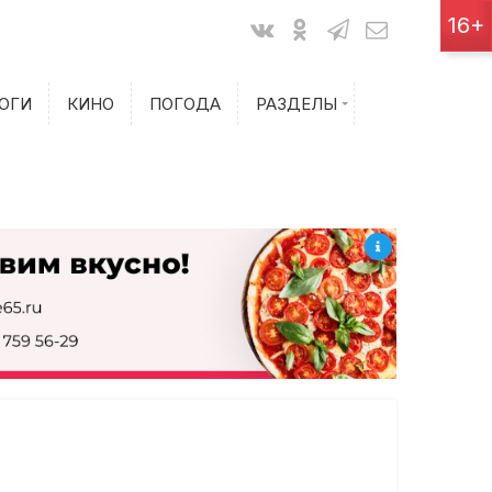
Показания счетчиков
16+
Билеты на самолет
ОГИ
КИНО
ПОГОДА
РАЗДЕЛЫ
Билеты на поезд