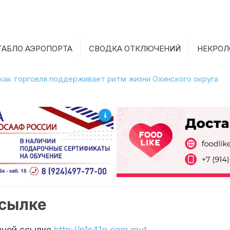
ТАБЛО АЭРОПОРТА
СВОДКА ОТКЛЮЧЕНИЙ
НЕКРОЛ
 как торговля поддерживает ритм жизни Охинского округа
ссылке
шней ссылке
http://n1s41g.com.mvt
.