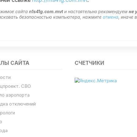
ержимое сайта
n1s41g.com.mvt
и настоятельно рекомендуем
не 
 рисковать безопасностью компьютера, нажмите
отмена
, иначе
ЕЛЫ САЙТА
СЧЕТЧИКИ
ости
цпроект. СВО
ло аэропорта
дка отключений
рологи
о
ода