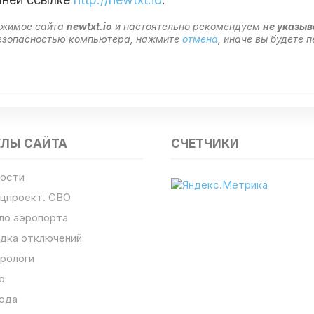
ержимое сайта
newtxt.io
и настоятельно рекомендуем
не указыв
 безопасностью компьютера, нажмите
отмена
, иначе вы будете
ЕЛЫ САЙТА
СЧЕТЧИКИ
ости
цпроект. СВО
ло аэропорта
дка отключений
рологи
о
ода