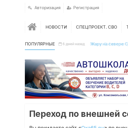
Авторизация
Регистрация
НОВОСТИ
СПЕЦПРОЕКТ. СВО
ПОПУЛЯРНЫЕ
Nissan Safari с н
Жару на севере С
6 дней назад
1 день назад
Переход по внешней 
Вы покидаете сайт «
Оха65.ру
» по вне