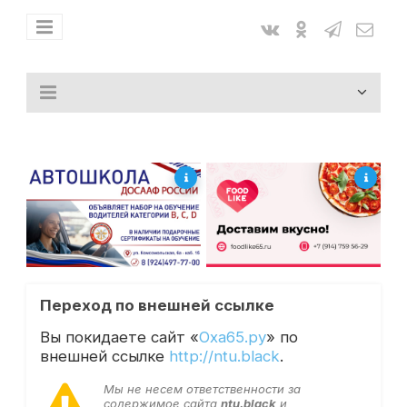
Переход по внешней ссылке
Вы покидаете сайт «
Оха65.ру
» по
внешней ссылке
http://ntu.black
.
Мы не несем ответственности за
содержимое сайта
ntu.black
и