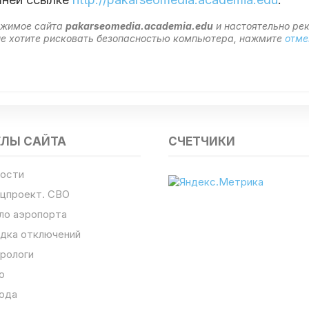
ержимое сайта
pakarseomedia.academia.edu
и настоятельно р
 не хотите рисковать безопасностью компьютера, нажмите
отме
ЕЛЫ САЙТА
СЧЕТЧИКИ
ости
цпроект. СВО
ло аэропорта
дка отключений
рологи
о
ода