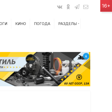
Показания счетчиков
16+
Билеты на самолет
ОГИ
КИНО
ПОГОДА
РАЗДЕЛЫ
Билеты на поезд