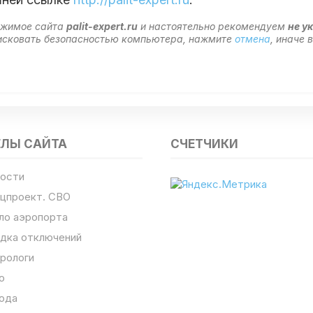
ержимое сайта
palit-expert.ru
и настоятельно рекомендуем
не у
 рисковать безопасностью компьютера, нажмите
отмена
, иначе
ЕЛЫ САЙТА
СЧЕТЧИКИ
ости
цпроект. СВО
ло аэропорта
дка отключений
рологи
о
ода