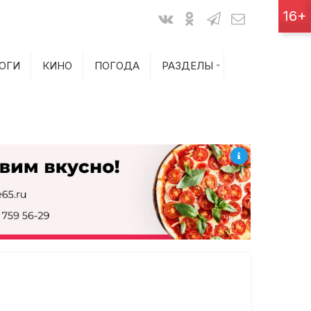
Показания счетчиков
16+
Билеты на самолет
ОГИ
КИНО
ПОГОДА
РАЗДЕЛЫ
Билеты на поезд