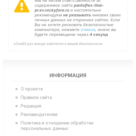
Мы не несем ответственности за
содержимое сайта
pantoflex-thai-
pr.ev.nickyfora.ru
и настоятельно
рекомендуем
не указывать
никаких своих
личных данных на сторонних сайтах. Если
Вы не хотите рисковать безопасностью
компьютера, нажмите
отмена
, иначе вы
будете перемещены через
4
секунд
«Оха65.ру» всегда заботится о вашей безопасности.
ИНФОРМАЦИЯ
О проекте
Правила сайта
Редакция
Рекламодателям
Политика в отношении обработки
персональных данных