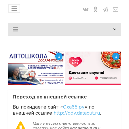
Переход по внешней ссылке
Вы покидаете сайт «
Оха65.ру
» по
внешней ссылке
http://qdv.datacut.ru
.
Мы не несем ответственности за
содержимое сайта
qdv.datacut.ru
и