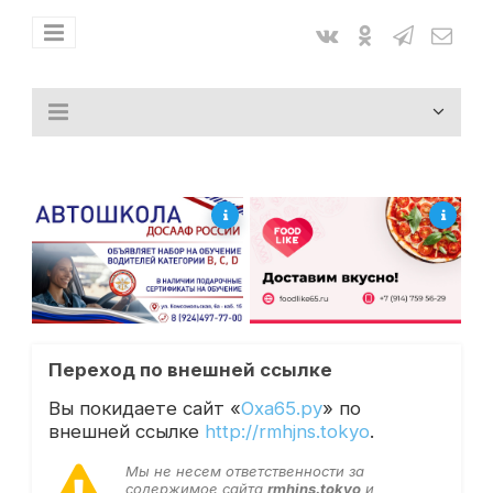
Переход по внешней ссылке
Вы покидаете сайт «
Оха65.ру
» по
внешней ссылке
http://rmhjns.tokyo
.
Мы не несем ответственности за
содержимое сайта
rmhjns.tokyo
и