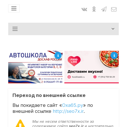
Переход по внешней ссылке
Вы покидаете сайт «
Оха65.ру
» по
внешней ссылке
http://seo7x.ir
.
Мы не несем ответственности за
содержимое сайта
seo7x.ir
и настоятельно