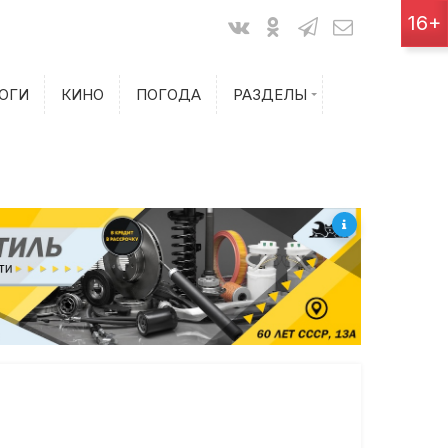
Показания счетчиков
16+
Билеты на самолет
ОГИ
КИНО
ПОГОДА
РАЗДЕЛЫ
Билеты на поезд