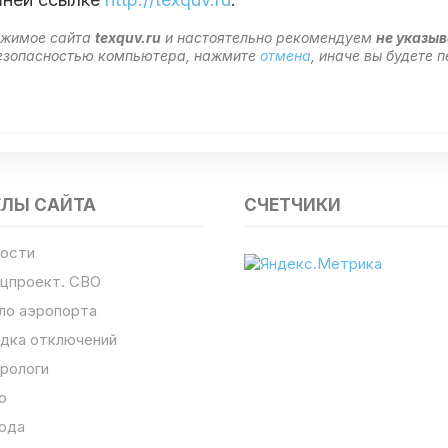
ержимое сайта
texquv.ru
и настоятельно рекомендуем
не указыв
 безопасностью компьютера, нажмите
отмена
, иначе вы будете
ЕЛЫ САЙТА
СЧЕТЧИКИ
ости
цпроект. СВО
ло аэропорта
дка отключений
рологи
о
ода