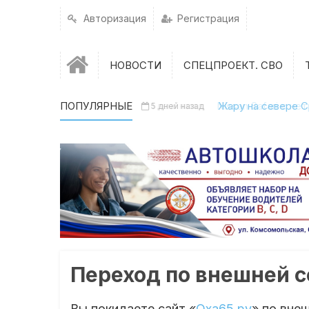
Авторизация
Регистрация
НОВОСТИ
СПЕЦПРОЕКТ. СВО
ПОПУЛЯРНЫЕ
Nissan Safari с н
Жару на севере С
5 дней назад
1 день назад
Переход по внешней 
Вы покидаете сайт «
Оха65.ру
» по вне