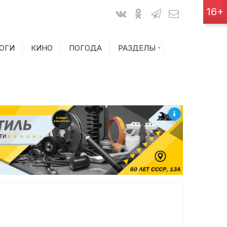
Показания счетчиков
16+
Билеты на самолет
ОГИ
КИНО
ПОГОДА
РАЗДЕЛЫ
Билеты на поезд