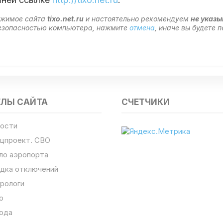
ержимое сайта
tixo.net.ru
и настоятельно рекомендуем
не указы
 безопасностью компьютера, нажмите
отмена
, иначе вы будете
ЕЛЫ САЙТА
СЧЕТЧИКИ
ости
цпроект. СВО
ло аэропорта
дка отключений
рологи
о
ода