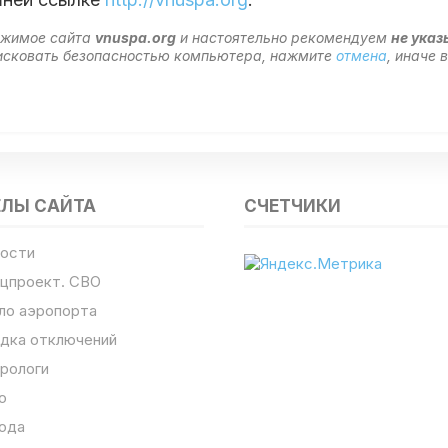
ержимое сайта
vnuspa.org
и настоятельно рекомендуем
не указ
 рисковать безопасностью компьютера, нажмите
отмена
, иначе
ЕЛЫ САЙТА
СЧЕТЧИКИ
ости
цпроект. СВО
ло аэропорта
дка отключений
рологи
о
ода