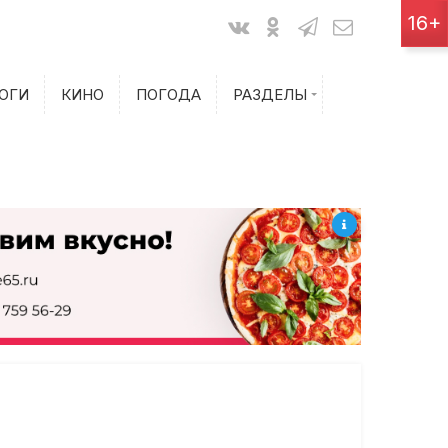
Показания счетчиков
16+
Билеты на самолет
ОГИ
КИНО
ПОГОДА
РАЗДЕЛЫ
Билеты на поезд