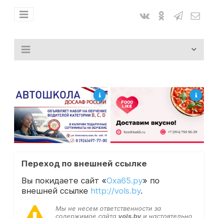
Переход по внешней ссылке
Вы покидаете сайт «
Оха65.ру
» по
внешней ссылке
http://vols.by
.
Мы не несем ответственности за
содержимое сайта
vols.by
и настоятельно