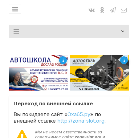
Переход по внешней ссылке
Вы покидаете сайт «
Оха65.ру
» по
внешней ссылке
http://zona-slot.org
.
Мы не несем ответственности за
содержимое сайта
zona-slot.org
и