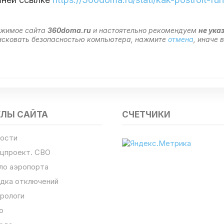
ержимое сайта
360doma.ru
и настоятельно рекомендуем
не ука
 рисковать безопасностью компьютера, нажмите
отмена
, иначе
ЕЛЫ САЙТА
СЧЕТЧИКИ
ости
цпроект. СВО
ло аэропорта
дка отключений
рологи
о