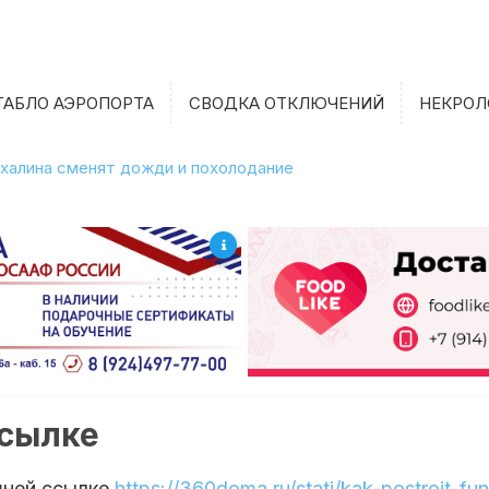
ТАБЛО АЭРОПОРТА
СВОДКА ОТКЛЮЧЕНИЙ
НЕКРОЛ
халина сменят дожди и похолодание
ссылке
шней ссылке
https://360doma.ru/stati/kak-postroit-f