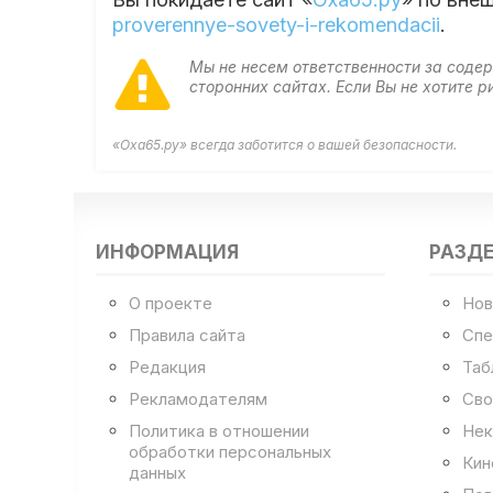
proverennye-sovety-i-rekomendacii
.
Мы не несем ответственности за сод
сторонних сайтах. Если Вы не хотите
«Оха65.ру» всегда заботится о вашей безопасности.
ИНФОРМАЦИЯ
РАЗД
О проекте
Нов
Правила сайта
Спе
Редакция
Таб
Рекламодателям
Сво
Политика в отношении
Нек
обработки персональных
Кин
данных