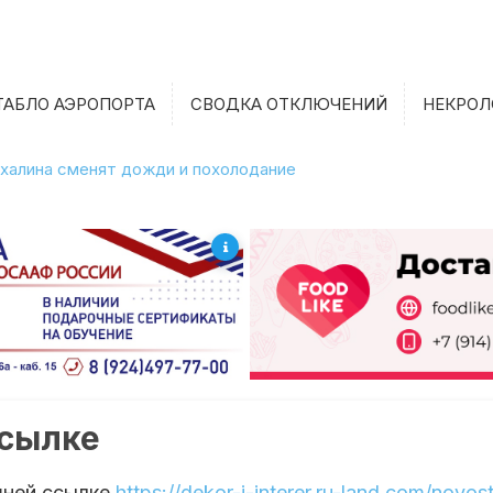
ТАБЛО АЭРОПОРТА
СВОДКА ОТКЛЮЧЕНИЙ
НЕКРОЛ
халина сменят дожди и похолодание
ссылке
шней ссылке
https://dekor-i-interer.ru-land.com/novos