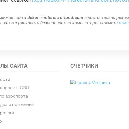
ержимое сайта
dekor-i-interer.ru-land.com
и настоятельно реко
 не хотите рисковать безопасностью компьютера, нажмите
отме
ЕЛЫ САЙТА
СЧЕТЧИКИ
ости
цпроект. СВО
ло аэропорта
дка отключений
рологи
о