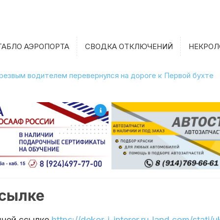
ТАБЛО АЭРОПОРТА
СВОДКА ОТКЛЮЧЕНИЙ
НЕКРОЛ
етрезвым водителем перевернулся на дороге к Первой бухте
ссылке
шней ссылке
https://dekor-i-interer.ru-land.com/stati