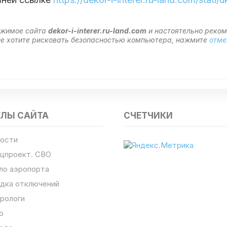
ержимое сайта
dekor-i-interer.ru-land.com
и настоятельно реко
 не хотите рисковать безопасностью компьютера, нажмите
отме
ЕЛЫ САЙТА
СЧЕТЧИКИ
ости
цпроект. СВО
ло аэропорта
дка отключений
рологи
о