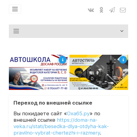
Переход по внешней ссылке
Вы покидаете сайт «
Оха65.ру
» по
внешней ссылке
https://doma-na-
veka.ru/stati/besedka-dlya-otdyha-kak-
pravilno-vybrat-chertezhi-i-razmery
.