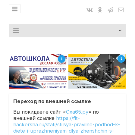
Переход по внешней ссылке
Вы покидаете сайт «
Оха65.ру
» по
внешней ссылке
https://fit-
hackersha.ru/stati/stilsya-pravilno-podhod-k-
diete-i-uprazhneniyam-dlya-zhenshchin-s-