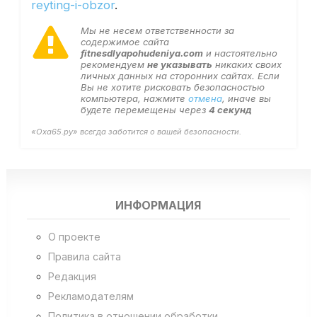
reyting-i-obzor
.
Мы не несем ответственности за
содержимое сайта
fitnesdlyapohudeniya.com
и настоятельно
рекомендуем
не указывать
никаких своих
личных данных на сторонних сайтах. Если
Вы не хотите рисковать безопасностью
компьютера, нажмите
отмена
, иначе вы
будете перемещены через
3
секунд
«Оха65.ру» всегда заботится о вашей безопасности.
ИНФОРМАЦИЯ
О проекте
Правила сайта
Редакция
Рекламодателям
Политика в отношении обработки