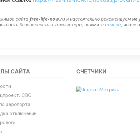
ержимое сайта
free-life-now.ru
и настоятельно рекомендуем
не 
 рисковать безопасностью компьютера, нажмите
отмена
, иначе
ЕЛЫ САЙТА
СЧЕТЧИКИ
ости
цпроект. СВО
ло аэропорта
дка отключений
рологи
о