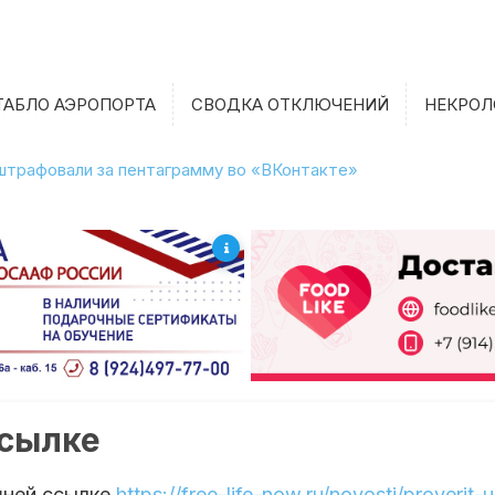
ТАБЛО АЭРОПОРТА
СВОДКА ОТКЛЮЧЕНИЙ
НЕКРОЛ
штрафовали за пентаграмму во «ВКонтакте»
ссылке
шней ссылке
https://free-life-now.ru/novosti/proveri