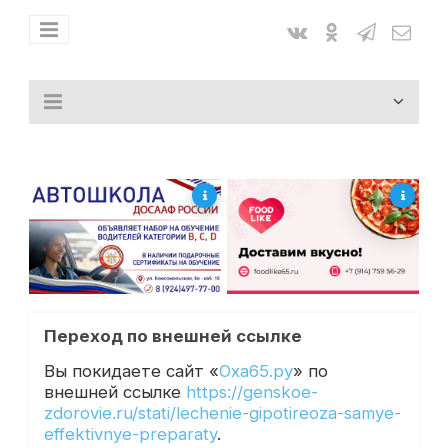
Переход по внешней ссылке
Вы покидаете сайт «
Оха65.ру
» по
внешней ссылке
https://genskoe-
zdorovie.ru/stati/lechenie-gipotireoza-samye-
effektivnye-preparaty
.