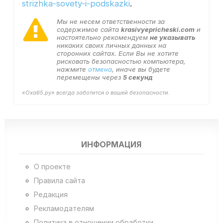
strizhka-sovety-i-podskazki
.
Мы не несем ответственности за
содержимое сайта
krasivyepricheski.com
и
настоятельно рекомендуем
не указывать
никаких своих личных данных на
сторонних сайтах. Если Вы не хотите
рисковать безопасностью компьютера,
нажмите
отмена
, иначе вы будете
перемещены через
5
секунд
«Оха65.ру» всегда заботится о вашей безопасности.
ИНФОРМАЦИЯ
О проекте
Правила сайта
Редакция
Рекламодателям
Политика в отношении обработки