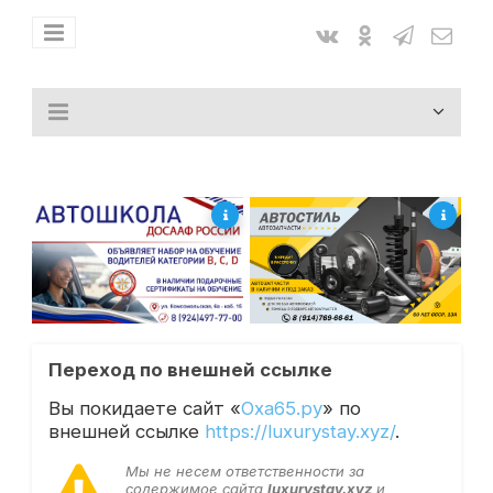
Переход по внешней ссылке
Вы покидаете сайт «
Оха65.ру
» по
внешней ссылке
https://luxurystay.xyz/
.
Мы не несем ответственности за
содержимое сайта
luxurystay.xyz
и