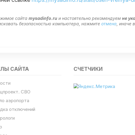
ержимое сайта
mysadinfo.ru
и настоятельно рекомендуем
не ук
 рисковать безопасностью компьютера, нажмите
отмена
, иначе
ЕЛЫ САЙТА
СЧЕТЧИКИ
ости
цпроект. СВО
ло аэропорта
дка отключений
рологи
о