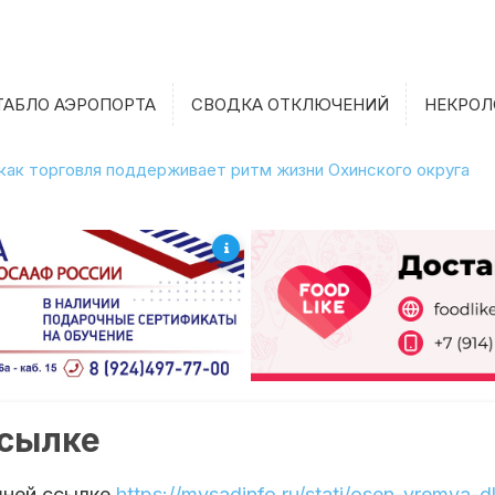
ТАБЛО АЭРОПОРТА
СВОДКА ОТКЛЮЧЕНИЙ
НЕКРОЛ
 как торговля поддерживает ритм жизни Охинского округа
ссылке
шней ссылке
https://mysadinfo.ru/stati/osen-vremya-