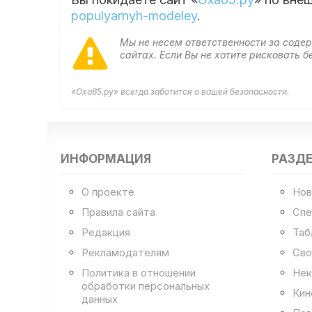
populyarnyh-modeley
.
Мы не несем ответственности за сод
сайтах. Если Вы не хотите рисковать
«Оха65.ру» всегда заботится о вашей безопасности.
ИНФОРМАЦИЯ
РАЗД
О проекте
Нов
Правила сайта
Спе
Редакция
Таб
Рекламодателям
Сво
Политика в отношении
Нек
обработки персональных
Кин
данных