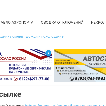
ТАБЛО АЭРОПОРТА
СВОДКА ОТКЛЮЧЕНИЙ
НЕКРОЛ
халина сменят дожди и похолодание
ссылке
шней ссылке
https://nymall.ru/novosti/novye-trendy-