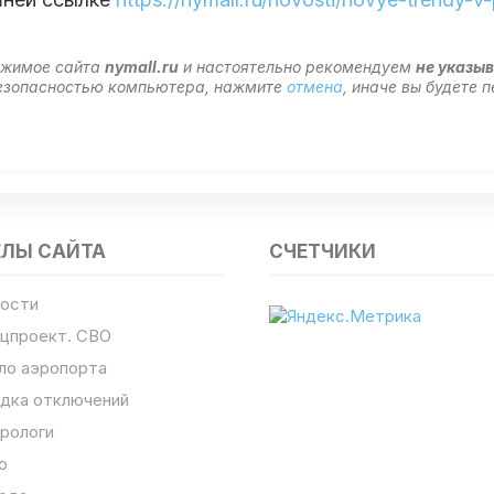
ержимое сайта
nymall.ru
и настоятельно рекомендуем
не указы
 безопасностью компьютера, нажмите
отмена
, иначе вы будете
ЕЛЫ САЙТА
СЧЕТЧИКИ
ости
цпроект. СВО
ло аэропорта
дка отключений
рологи
о