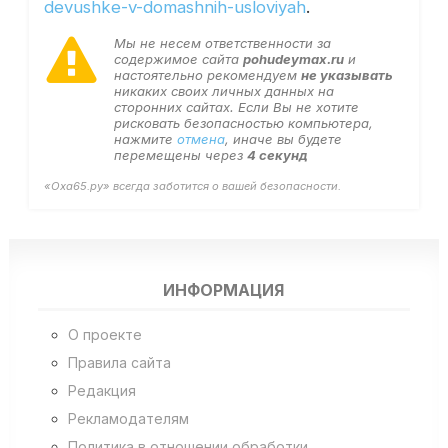
devushke-v-domashnih-usloviyah
.
Мы не несем ответственности за
содержимое сайта
pohudeymax.ru
и
настоятельно рекомендуем
не указывать
никаких своих личных данных на
сторонних сайтах. Если Вы не хотите
рисковать безопасностью компьютера,
нажмите
отмена
, иначе вы будете
перемещены через
4
секунд
«Оха65.ру» всегда заботится о вашей безопасности.
ИНФОРМАЦИЯ
О проекте
Правила сайта
Редакция
Рекламодателям
Политика в отношении обработки