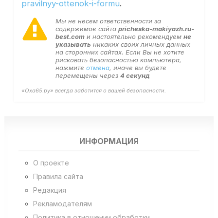
pravilnyy-ottenok-i-formu
.
Мы не несем ответственности за
содержимое сайта
pricheska-makiyazh.ru-
best.com
и настоятельно рекомендуем
не
указывать
никаких своих личных данных
на сторонних сайтах. Если Вы не хотите
рисковать безопасностью компьютера,
нажмите
отмена
, иначе вы будете
перемещены через
4
секунд
«Оха65.ру» всегда заботится о вашей безопасности.
ИНФОРМАЦИЯ
О проекте
Правила сайта
Редакция
Рекламодателям
Политика в отношении обработки